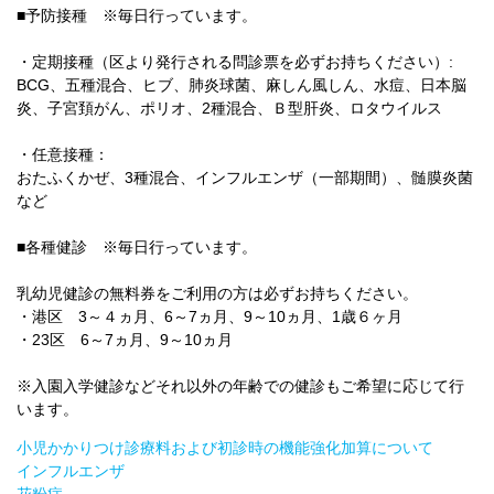
■予防接種 ※毎日行っています。
・定期接種（区より発行される問診票を必ずお持ちください）:
BCG、五種混合、ヒブ、肺炎球菌、麻しん風しん、水痘、日本脳
炎、子宮頚がん、ポリオ、2種混合、Ｂ型肝炎、ロタウイルス
・任意接種：
おたふくかぜ、3種混合、インフルエンザ（一部期間）、髄膜炎菌
など
■各種健診 ※毎日行っています。
乳幼児健診の無料券をご利用の方は必ずお持ちください。
・港区 3～４ヵ月、6～7ヵ月、9～10ヵ月、1歳６ヶ月
・23区 6～7ヵ月、9～10ヵ月
※入園入学健診などそれ以外の年齢での健診もご希望に応じて行
います。
小児かかりつけ診療料および初診時の機能強化加算について
インフルエンザ