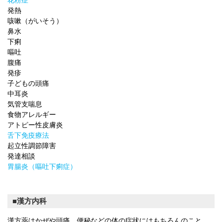
花粉症
発熱
咳嗽（がいそう）
鼻水
下痢
嘔吐
腹痛
発疹
子どもの頭痛
中耳炎
気管支喘息
食物アレルギー
アトピー性皮膚炎
舌下免疫療法
起立性調節障害
発達相談
胃腸炎（嘔吐下痢症）
漢方内科
漢方薬はかぜや頭痛、便秘などの体の症状にはもちろんのこと、